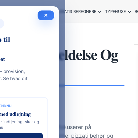
SOMMERHUS GUIDE 2026
GRATIS BEREGNERE
TYPEHUSE
B
×
 til
ende Anmeldelse Og
ret
— provision,
 Se hvad dit
 ENDNU
 design
med udlejning
r indtjening, skat og
styrsvirksomhed, der fokuserer på
au
rt inden for knive, kværne, pizzatilbehør og