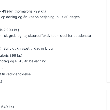
–
499 kr.
(normalpris 799 kr.)
C opladning og én-knaps betjening, plus 30 dages
s 2.999 kr.)
isk greb og høj skæreeffektivitet – ideel for passionate
 Stilfuldt knivsæt til daglig brug
lpris 899 kr.)
åndtag og PFAS-fri belægning
.)
til vedligeholdelse .
.)
 549 kr.)