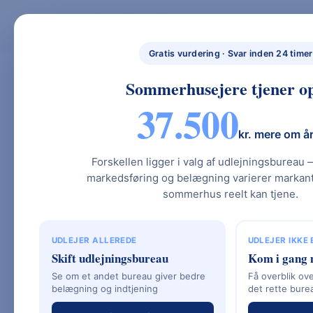
Skip
to
BYG NYT HUS
BYG NYT HUS & UDLEJ DIT SOMMERHUS – GUIDES, PRISER OG BEREGNERE".
NYBYGGET
content
Gratis vurdering · Svar inden 24 timer
HUS.DK
Sommerhusejere tjener op
37.500
Kirlund – Omfatt
kr. mere om å
Produktoversigt
Forskellen ligger i valg af udlejningsbureau 
markedsføring og belægning varierer markant.
sommerhus reelt kan tjene.
UDLEJER ALLEREDE
UDLEJER IKKE
Kirlund
– Køkkenudstyr i dansk
Skift udlejningsbureau
Kom i gang 
Se om et andet bureau giver bedre
Få overblik ove
Kirlund
er en dansk design- og køkkenud
belægning og indtjening
det rette bure
æstetiske, funktionelle produkter, primæ