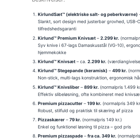
KirlundSæt™ (elektriske salt- og peberkværne)
Slankt, sort design med justerbar grovhed, USB-
tilfredshedsgaranti
Kirlund™ Premium Knivsæt
–
2.299 kr.
(normalpri
Syv knive i 67-lags Damaskusstål (VG-10), ergonom
hjemmekokke
Kirlund™ Knivsæt
– ca.
2.299 kr.
(værdiangivelse):
Kirlund™ Stegepande (keramisk)
–
499 kr.
(norma
Non-stick, multi-lags konstruktion, ergonomisk h
Kirlund™ Knivsliber
–
899 kr.
(normalpris 1.499 kr
Effektiv slibeløsning, ofte kombineret med knivsæt 
Premium pizzacutter
–
199 kr.
(normalpris 349 kr
Robust, stilfuld og praktisk til skæring af pizza
Pizzaskærer
–
79 kr.
(normalpris 149 kr.)
Enkel og funktionel løsning til pizza – god pris
Premium pizzaspade
–
fra ca. 349 kr.
(normalpris