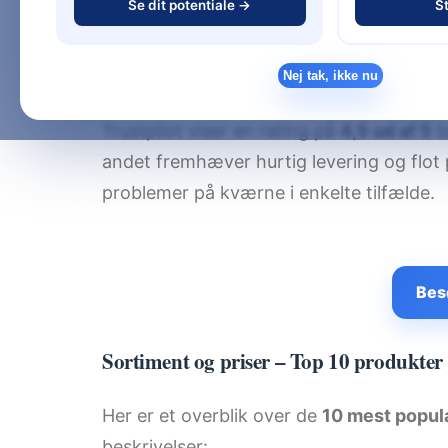
Se dit potentiale →
St
non-stick stegepander. Med moderne des
tilfredshedsgaranti, fremstår de som et 
stilbevidste forbrugere.
Nej tak, ikke nu
Trustpilot viser en rating på
4,5 ud af 5
b
andet fremhæver hurtig levering og flo
problemer på kværne i enkelte tilfælde.
Bes
Sortiment og priser – Top 10 produkter
Her er et overblik over de
10 mest popul
beskrivelser: