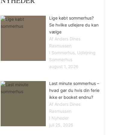
NYHEDER
Lige købt sommerhus?
Se hvilke udlejere du kan
vælge
Af Anders Dines
Rasmussen
I Sommerhus, Udlejning
Sommerhus
august 1, 2026
Last minute sommerhus –
hvad gør du hvis din ferie
ikke er booket endnu?
Af Anders Dines
Rasmussen
I Nyheder
juli 25, 2026