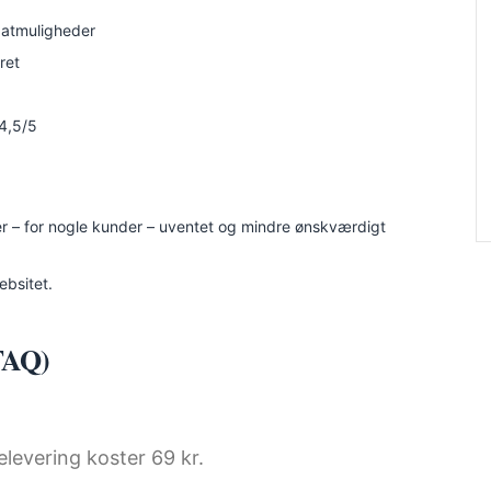
batmuligheder
ret
 4,5/5
er – for nogle kunder – uventet og mindre ønskværdigt
ebsitet.
(FAQ)
elevering koster 69 kr.