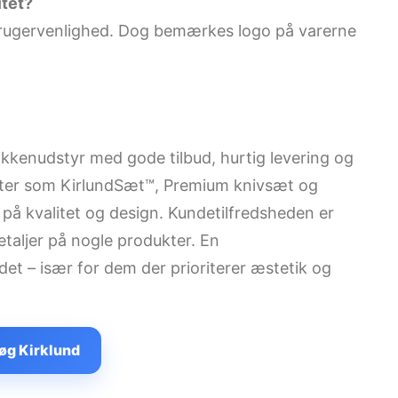
itet?
g brugervenlighed. Dog bemærkes logo på varerne
 køkkenudstyr med gode tilbud, hurtig levering og
kter som KirlundSæt™, Premium knivsæt og
 på kvalitet og design. Kundetilfredsheden er
aljer på nogle produkter. En
et – især for dem der prioriterer æstetik og
øg Kirklund