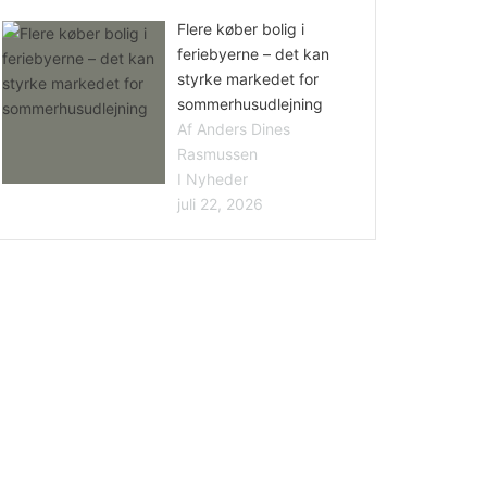
Flere køber bolig i
feriebyerne – det kan
styrke markedet for
sommerhusudlejning
Af Anders Dines
Rasmussen
I Nyheder
juli 22, 2026