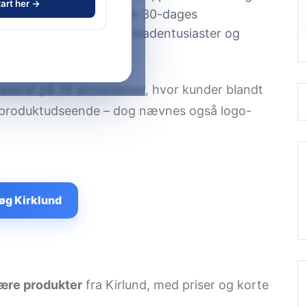
art her →
igns, gratis fragt og en 30-dages
attraktivt valg for både madentusiaster og
aseret på 38 anmeldelser, hvor kunder blandt
t produktudseende – dog nævnes også logo-
øg Kirklund
ære produkter
fra Kirlund, med priser og korte