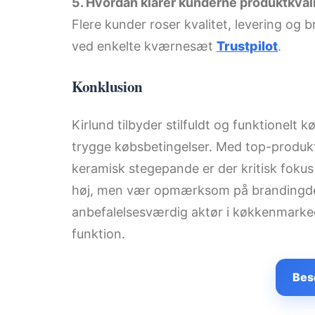
5. Hvordan klarer kunderne produktkval
Flere kunder roser kvalitet, levering o
ved enkelte kværnesæt
Trustpilot
.
Konklusion
Kirlund tilbyder stilfuldt og funktionelt
trygge købsbetingelser. Med top-produ
keramisk stegepande er der kritisk fokus
høj, men vær opmærksom på brandingdet
anbefalelsesværdig aktør i køkkenmarked
funktion.
Bes