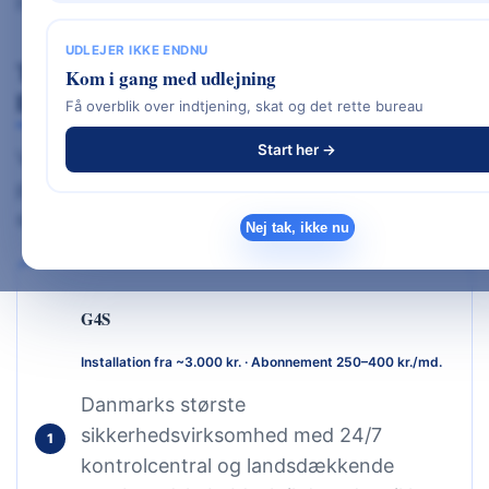
hjem og sommerhus.
UDLEJER IKKE ENDNU
Top 10 bedste tyverialarm-udbydere i
Kom i gang med udlejning
Danmark 2026
Få overblik over indtjening, skat og det rette bureau
Start her →
Vi har gennemgået de mest populære udbydere
på det danske marked — på pris, funktioner,
service og installationsform.
Nej tak, ikke nu
G4S
Installation fra ~3.000 kr. · Abonnement 250–400 kr./md.
Danmarks største
sikkerhedsvirksomhed med 24/7
1
kontrolcentral og landsdækkende