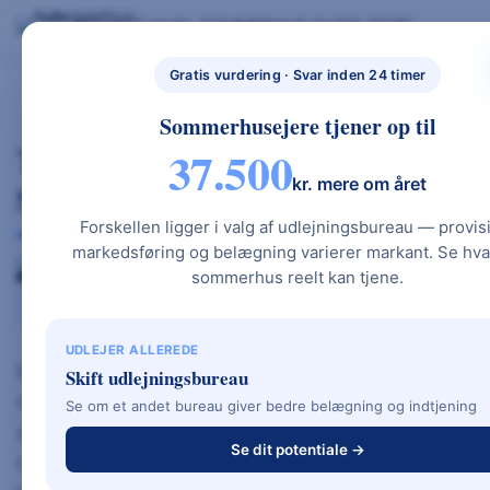
Skip
BYG NYT HUS
SOMMERHUS GUIDE 2026
BYG NYT HUS & UDLEJ DIT SOMMERHUS – GUIDES, PRISER OG BEREGNERE".
to
Nybyggethus.
GRATIS BEREGNERE
TYPEHUSE
BOLIG & HAVE
dk
content
Gratis vurdering · Svar inden 24 timer
Sommerhusejere tjener op til
Tyverialarm – Komplet Guide Til
37.500
kr. mere om året
Sikkerhed I Hjemmet
Forskellen ligger i valg af udlejningsbureau — provis
markedsføring og belægning varierer markant. Se hva
sommerhus reelt kan tjene.
Top 10 udbydere
Alarmtyper
Fordele
Sådan vælger du
UDLEJER ALLEREDE
En
tyverialarm
er en af de mest effektive
Skift udlejningsbureau
investeringer i boligsikkerhed. I denne guide får
Se om et andet bureau giver bedre belægning og indtjening
du overblik over typer, priser og de 10 bedste
Se dit potentiale →
tyverialarm-udbydere i Danmark 2026 — til både