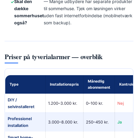
Skal den
— Mange udbydere har separate produkter
dække
til sommerhuse. Tjek om løsningen virker
sommerhuset
uden fast internetforbindelse (mobilnetværk
også?
som backup).
Priser på tyverialarmer — overblik
Månedlig
Type
Installationspris
Kontrolcen
abonnement
DIY /
1.200–3.000 kr.
0–100 kr.
Nej
selvinstalleret
Professionel
3.000–8.000 kr.
250–450 kr.
Ja
installation
Smart home-