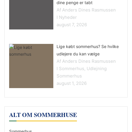
dine penge er tabt
Af Anders Dines Rasmussen
I Nyheder
august 7, 2026
Lige købt sommerhus? Se hvilke
udlejere du kan vælge
Af Anders Dines Rasmussen
I Sommerhus, Udlejning
Sommerhus
august 1, 2026
ALT OM SOMMERHUSE
Sommerhus