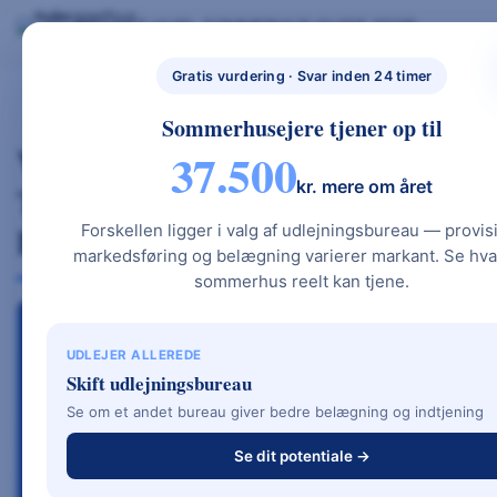
Skip
BYG NYT HUS
SOMMERHUS GUIDE 2026
BYG NYT HUS & UDLEJ DIT SOMMERHUS – GUIDES, PRISER OG BEREGNERE".
to
Nybyggethus.
GRATIS BEREGNERE
TYPEHUSE
BOLIG & HAVE
dk
content
Gratis vurdering · Svar inden 24 timer
Sommerhusejere tjener op til
Verisure Anmeldelse– Professionel
37.500
kr. mere om året
Tyverialarm Og Sikkerhed Til Dit
Hjem
Forskellen ligger i valg af udlejningsbureau — provis
markedsføring og belægning varierer markant. Se hva
sommerhus reelt kan tjene.
BOLIG & HAVE · ALARM-ANMELDELSE 2026
UDLEJER ALLEREDE
Skift udlejningsbureau
Verisure anmeldelse –
Se om et andet bureau giver bedre belægning og indtjening
alarm, pris og erfaringer
Se dit potentiale →
Verisure er en af Danmarks mest kendte