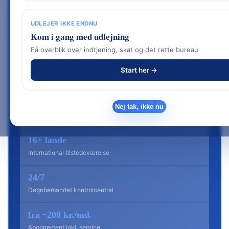
udbydere af tyverialarm,
UDLEJER IKKE ENDNU
kameraovervågning og smart home. Her er
Kom i gang med udlejning
produkter, priser, fordele og ulemper — så
Få overblik over indtjening, skat og det rette bureau
du kan vurdere, om Verisure er det rette
Start her →
valg for dig.
1988
Nej tak, ikke nu
Rødder / grundlagt
16+ lande
International tilstedeværelse
24/7
Døgnbemandet kontrolcentral
fra ~200 kr./md.
Abonnement inkl. service