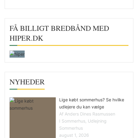
FÅ BILLIGT BREDBÅND MED
HIPER.DK
NYHEDER
Lige købt sommerhus? Se hvilke
udlejere du kan vælge
Af Anders Dines Rasmussen
I Sommerhus, Udlejning
Sommerhus
august 1, 2026