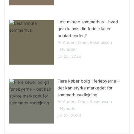
Last minute sommerhus – hvad
gør du hvis din ferie ikke er
booket endnu?
Af Anders Dines Rasmussen
I Nyheder
juli 25, 2026
Flere køber bolig i feriebyerne –
det kan styrke markedet for
sommerhusudlejning
Af Anders Dines Rasmussen
I Nyheder
juli 22, 2026