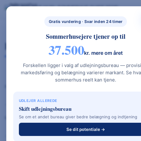
Skip
BYG NYT HUS
SOMMERHUS GUIDE 2026
BYG NYT HUS & UDLEJ DIT SOMMERHUS – GUIDES, PRISER OG BEREGNERE".
to
NYBYGGETHU
GRATIS BEREGNERE
TYPEHUSE
BOLIG & HAVE
S.DK
content
Gratis vurdering · Svar inden 24 timer
Sommerhusejere tjener op til
Kontakt
37.500
kr. mere om året
Forskellen ligger i valg af udlejningsbureau — provis
markedsføring og belægning varierer markant. Se hva
sommerhus reelt kan tjene.
Navn
UDLEJER ALLEREDE
Skift udlejningsbureau
Se om et andet bureau giver bedre belægning og indtjening
Mail
Se dit potentiale →