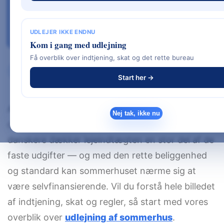
stor del af indtægten kan være skattefri
takket være bundfradraget ved udlejning
gennem bureau.
UDLEJER IKKE ENDNU
Kom i gang med udlejning
Få overblik over indtjening, skat og det rette bureau
Kort svar
Regneeksempel
Hvad afgør indtjeningen
Start her →
At udleje sit sommerhus kan være en
Nej tak, ikke nu
overraskende god forretning. For mange
danskere dækker lejeindtægten en stor del af de
faste udgifter — og med den rette beliggenhed
og standard kan sommerhuset nærme sig at
være selvfinansierende. Vil du forstå hele billedet
af indtjening, skat og regler, så start med vores
overblik over
udlejning af sommerhus
.