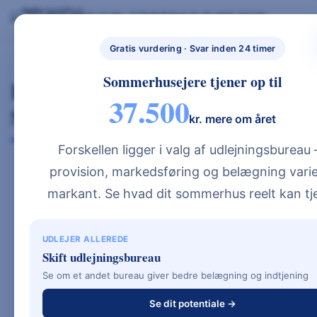
Skip
BYG NYT HUS
SOMMERHUS GUIDE 2026
BYG NYT HUS & UDLEJ DIT SOMMERHUS – GUIDES, PRISER OG BEREGNERE".
to
GRATIS BEREGNERE
TYPEHUSE
BOLIG & HAVE
NYBYGGETH
content
Gratis vurdering · Svar inden 24 timer
US.DK
Sommerhusejere tjener op til
Kan Udlejning Betale
37.500
Sommerhuset?
kr. mere om året
Forskellen ligger i valg af udlejningsbureau
provision, markedsføring og belægning varie
markant. Se hvad dit sommerhus reelt kan tj
Det er et af de mest stillede spørgsmål
blandt kommende sommerhusejere: kan
udlejning realistisk betale en stor del af
UDLEJER ALLEREDE
sommerhuset? Svaret er i mange tilfælde ja
Skift udlejningsbureau
– men det afhænger af beliggenhed,
Se om et andet bureau giver bedre belægning og indtjening
standard og bureauvalg. Læs vores guide til
Se dit potentiale →
udlejning af sommerhus
for det fulde