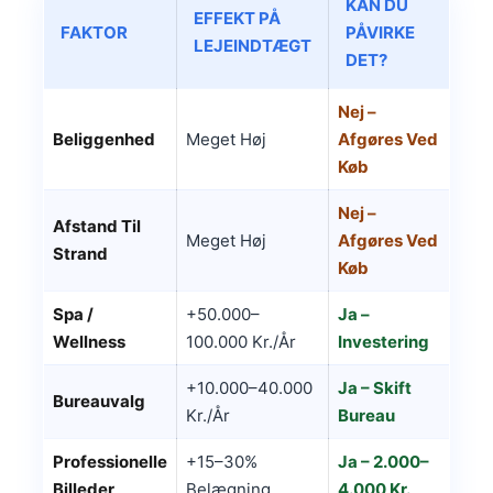
KAN DU
EFFEKT PÅ
FAKTOR
PÅVIRKE
LEJEINDTÆGT
DET?
Nej –
Beliggenhed
Meget Høj
Afgøres Ved
Køb
Nej –
Afstand Til
Meget Høj
Afgøres Ved
Strand
Køb
Spa /
+50.000–
Ja –
Wellness
100.000 Kr./år
Investering
+10.000–40.000
Ja – Skift
Bureauvalg
Kr./år
Bureau
Professionelle
+15–30%
Ja – 2.000–
Billeder
Belægning
4.000 Kr.