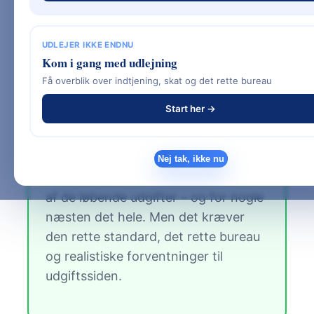
overblik.
UDLEJER IKKE ENDNU
Kom i gang med udlejning
Få overblik over indtjening, skat og det rette bureau
✓ Det korte svar
Start her →
Et attraktivt sommerhus med god
beliggenhed kan generere 80.000–
250.000 kr. om året i lejeindtægt. For
Nej tak, ikke nu
de fleste ejere dækker det en stor del
af de løbende udgifter – og for nogle
næsten det hele. Men det kræver
den rette standard, det rette bureau
og realistiske forventninger til
udgiftssiden.