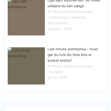
Lige købt sommerhus? Se hvilke
udlejere du kan vælge
Af Anders Dines Rasmussen
I Sommerhus, Udlejning
Sommerhus
august 1, 2026
Last minute sommerhus – hvad
gør du hvis din ferie ikke er
booket endnu?
Af Anders Dines Rasmussen
I Nyheder
juli 25, 2026