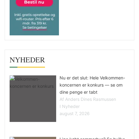
NYHEDER
Nu er det slut: Hele Velkommen-
koncernen er konkurs — se om
dine penge er tabt
Af Anders Dines Rasmussen
I Nyheder
august 7, 2026