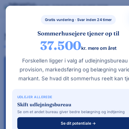
Skip
BYG NYT HUS
SOMMERHUS GUIDE 2026
BYG NYT HUS & UDLEJ DIT SOMMERHUS – GUIDES, PRISER OG BEREGNERE".
to
GRATIS BEREGNERE
TYPEHUSE
BOLIG & HAVE
Nybyggethu
content
Gratis vurdering · Svar inden 24 timer
s.dk
Sommerhusejere tjener op til
NOVASOL Vs DanCenter
37.500
kr. mere om året
Forskellen ligger i valg af udlejningsburea
UDLEJNINGSBUREAUER · SAMMENLIGNING 2026
provision, markedsføring og belægning vari
markant. Se hvad dit sommerhus reelt kan tj
NOVASOL vs DanCenter –
hvilket bureau passer til dit
UDLEJER ALLEREDE
sommerhus?
Skift udlejningsbureau
Se om et andet bureau giver bedre belægning og indtjening
NOVASOL og DanCenter er to af Danmarks
største udlejningsbureauer. Begge har
Se dit potentiale →