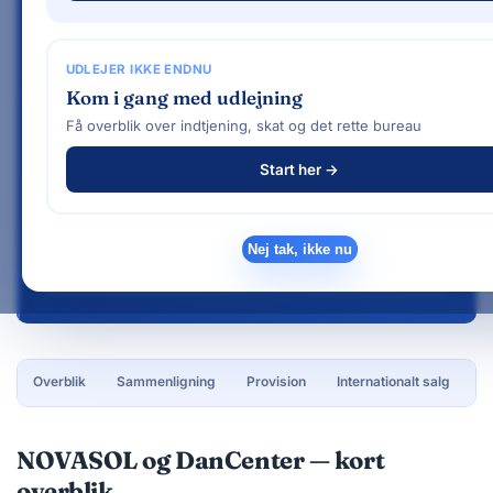
stærke internationale netværk — men de
adskiller sig på provision, service og
målgruppe.
UDLEJER IKKE ENDNU
Kom i gang med udlejning
Få overblik over indtjening, skat og det rette bureau
NOVASOL
DanCenter
90.000+ boliger i 36 lande
9.000+ boliger primært i
Start her →
Norden
55+ år
50+ år
Nej tak, ikke nu
NOVASOL grundlagt 1970
DanCenter grundlagt 1974
Overblik
Sammenligning
Provision
Internationalt salg
S
NOVASOL og DanCenter — kort
overblik