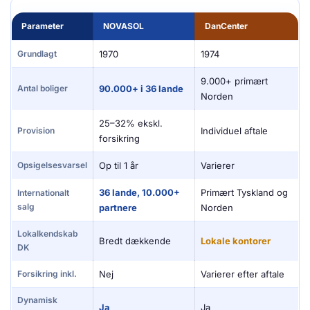
Parameter
NOVASOL
DanCenter
Grundlagt
1970
1974
9.000+ primært
Antal boliger
90.000+ i 36 lande
Norden
25–32% ekskl.
Provision
Individuel aftale
forsikring
Opsigelsesvarsel
Op til 1 år
Varierer
36 lande, 10.000+
Primært Tyskland og
Internationalt
salg
partnere
Norden
Lokalkendskab
Bredt dækkende
Lokale kontorer
DK
Forsikring inkl.
Nej
Varierer efter aftale
Dynamisk
Ja
Ja