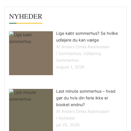
NYHEDER
Lige købt sommerhus? Se hvilke
udlejere du kan vælge
Af Anders Dines Rasmussen
I Sommerhus, Udlejning
Sommerhus
august 1, 2026
Last minute sommerhus – hvad
gør du hvis din ferie ikke er
booket endnu?
Af Anders Dines Rasmussen
I Nyheder
juli 25, 2026