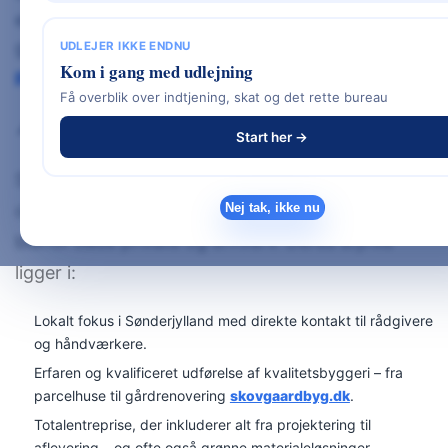
ekspertise og personlig dialog med høj faglighed
gennem hele byggeprocessen
UDLEJER IKKE ENDNU
Kom i gang med udlejning
profile.dk+1sagabyg.dk+1
.
Få overblik over indtjening, skat og det rette bureau
📍 Hvem er Søgård Byg A/S?
Start her →
Søgård Byg er centralt placeret i Aabenraa-
området og har over årene opbygget stor tillid
Nej tak, ikke nu
blandt både private og erhverv. Deres styrke
ligger i:
Lokalt fokus i Sønderjylland med direkte kontakt til rådgivere
og håndværkere.
Erfaren og kvalificeret udførelse af kvalitetsbyggeri – fra
parcelhuse til gårdrenovering
skovgaardbyg.dk
.
Totalentreprise, der inkluderer alt fra projektering til
aflevering – og ofte også grønne materialeløsninger.