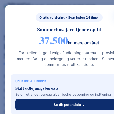
Skip
BYG NYT HUS
SOMMERHUS GUIDE 2026
BYG NYT HUS & UDLEJ DIT SOMMERHUS – GUIDES, PRISER OG BEREGNERE".
to
NYBYGGETHU
GRATIS BEREGNERE
TYPEHUSE
BOLIG & HAVE
S.DK
content
Gratis vurdering · Svar inden 24 timer
Sommerhusejere tjener op til
Søgård Byg A/S – Lokalt
37.500
kr. mere om året
Byggefirma I Aabenraa Med
Stærk Totalentreprise Og Kvalitet
Forskellen ligger i valg af udlejningsbureau — provis
markedsføring og belægning varierer markant. Se hva
sommerhus reelt kan tjene.
Søgård Byg A/S
er et veletableret og pålideligt
UDLEJER ALLEREDE
firmanavn inden for boligbyggeri i Sønderjylland.
Skift udlejningsbureau
Med base i Tureby nær Aabenraa har de siden
Se om et andet bureau giver bedre belægning og indtjening
virksomhedens opstart arbejdet med både
totalentreprise, tilbygninger og individuelle
Se dit potentiale →
boligprojekter. Søgård Byg kombinerer lokal