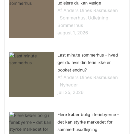
udlejere du kan vælge
Af Anders Dines Rasmussen
I Sommerhus, Udlejning
Sommerhus
august 1, 2026
Last minute sommerhus – hvad
gør du hvis din ferie ikke er
booket endnu?
Af Anders Dines Rasmussen
I Nyheder
juli 25, 2026
Flere køber bolig i feriebyerne –
det kan styrke markedet for
sommerhusudlejning