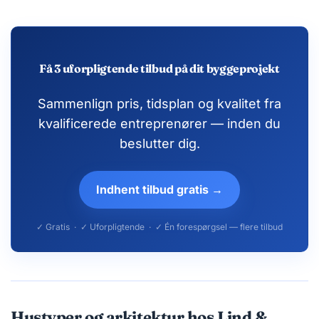
Få 3 uforpligtende tilbud på dit byggeprojekt
Sammenlign pris, tidsplan og kvalitet fra
kvalificerede entreprenører — inden du
beslutter dig.
Indhent tilbud gratis →
✓ Gratis · ✓ Uforpligtende · ✓ Én forespørgsel — flere tilbud
Hustyper og arkitektur hos Lind &