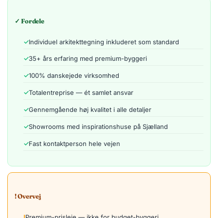
✓ Fordele
Individuel arkitekttegning inkluderet som standard
35+ års erfaring med premium-byggeri
100% danskejede virksomhed
Totalentreprise — ét samlet ansvar
Gennemgående høj kvalitet i alle detaljer
Showrooms med inspirationshuse på Sjælland
Fast kontaktperson hele vejen
! Overvej
Premium-prisleje — ikke for budget-byggeri