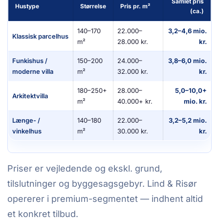
Samlet pris
Hustype
Størrelse
Pris pr. m²
(ca.)
140–170
22.000–
3,2–4,6 mio.
Klassisk parcelhus
m²
28.000 kr.
kr.
Funkishus /
150–200
24.000–
3,8–6,0 mio.
moderne villa
m²
32.000 kr.
kr.
180–250+
28.000–
5,0–10,0+
Arkitektvilla
m²
40.000+ kr.
mio. kr.
Længe- /
140–180
22.000–
3,2–5,2 mio.
vinkelhus
m²
30.000 kr.
kr.
Priser er vejledende og ekskl. grund,
tilslutninger og byggesagsgebyr. Lind & Risør
opererer i premium-segmentet — indhent altid
et konkret tilbud.