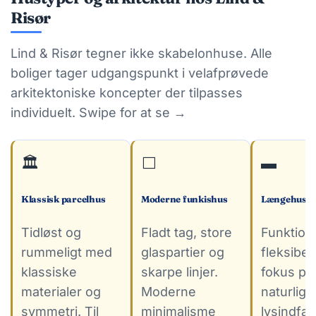
Risør
Lind & Risør tegner ikke skabelonhuse. Alle
boliger tager udgangspunkt i velafprøvede
arkitektoniske koncepter der tilpasses
individuelt. Swipe for at se →
🏛️
⬜
▬
Klassisk parcelhus
Moderne funkishus
Længehuset
Tidløst og
Fladt tag, store
Funktion
rummeligt med
glaspartier og
fleksibel
klassiske
skarpe linjer.
fokus på
materialer og
Moderne
naturligt
symmetri. Til
minimalisme
lysindfal