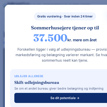
Skip
BYG NYT HUS
SOMMERHUS GUIDE 2026
BYG NYT HUS & UDLEJ DIT SOMMERHUS – GUIDES, PRISER OG BEREGNERE".
to
Nybyggethus.
GRATIS BEREGNERE
TYPEHUSE
BOLIG & HAVE
dk
content
Gratis vurdering · Svar inden 24 timer
Sommerhusejere tjener op til
Lind & Risør
37.500
kr. mere om året
Forskellen ligger i valg af udlejningsbureau — provis
markedsføring og belægning varierer markant. Se hva
ARKITEKTTEGNEDE HUSE · ANMELDELSE 2026
sommerhus reelt kan tjene.
Lind & Risør –
arkitekttegnede drømmehuse i
UDLEJER ALLEREDE
Skift udlejningsbureau
særklasse
Se om et andet bureau giver bedre belægning og indtjening
35+ år med individuelle arkitekttegnede
Se dit potentiale →
boliger i totalentreprise. Lind & Risør er det