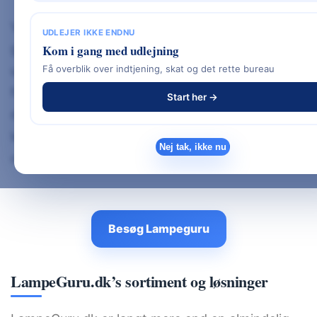
Virksomheden har siden starten arbejdet for at
UDLEJER IKKE ENDNU
gøre kvalitetsbelysning tilgængelig for alle,
Kom i gang med udlejning
Få overblik over indtjening, skat og det rette bureau
uanset om man bor i lejlighed, villa eller står over
for at indrette et helt
nybygget hus
. Sortimentet
Start her →
dækker alt fra klassiske pendler til moderne LED-
løsninger, og siden er kendt for sit enkle layout
Nej tak, ikke nu
og brugervenlighed.
Besøg Lampeguru
LampeGuru.dk’s sortiment og løsninger