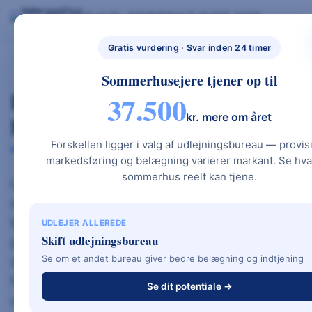
Skip
BYG NYT HUS
SOMMERHUS GUIDE 2026
BYG NYT HUS & UDLEJ DIT SOMMERHUS – GUIDES, PRISER OG BEREGNERE".
to
NYBYGGETHU
GRATIS BEREGNERE
TYPEHUSE
BOLIG & HAVE
S.DK
content
Gratis vurdering · Svar inden 24 timer
Sommerhusejere tjener op til
LampeGuru.dk – Moderne
37.500
kr. mere om året
Belysning & Inspiration
Forskellen ligger i valg af udlejningsbureau — provis
markedsføring og belægning varierer markant. Se hva
sommerhus reelt kan tjene.
LampeGuru.dk er en af Danmarks mest populære
online butikker for lamper, pærer og
belysningstilbehør. Med mere end ti tusinde
UDLEJER ALLEREDE
Skift udlejningsbureau
produkter og et bredt udvalg af kendte brands er
Se om et andet bureau giver bedre belægning og indtjening
det en side, mange danskere besøger, når
hjemmet skal have nyt lys – både til indendørs og
Se dit potentiale →
udendørs brug.