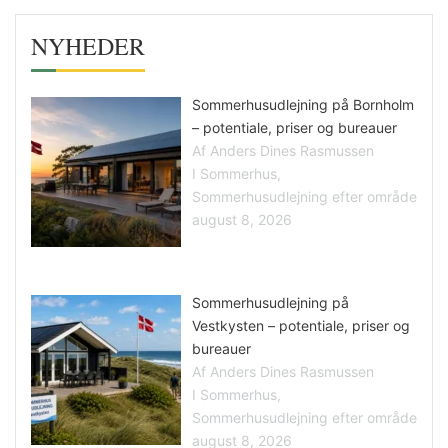
NYHEDER
Sommerhusudlejning på Bornholm
– potentiale, priser og bureauer
Af Anders Dines Rasmussen
I Sommerhus,
Sommerhusudlejning efter område
august 8, 2026
Sommerhusudlejning på
Vestkysten – potentiale, priser og
bureauer
Af Anders Dines Rasmussen
I Sommerhus,
Sommerhusudlejning efter område
august 8, 2026