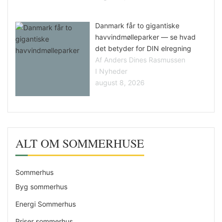
Danmark får to gigantiske
havvindmølleparker — se hvad
det betyder for DIN elregning
Af Anders Dines Rasmussen
I Nyheder
august 8, 2026
ALT OM SOMMERHUSE
Sommerhus
Byg sommerhus
Energi Sommerhus
Priser sommerhus