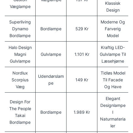
Klassisk
Væglampe
Design
Superliving
Moderne Og
Dynamo
Bordlampe
529 Kr
Farverig
Bordlampe
Model
Halo Design
Kraftig LED-
Magni
Gulvlampe
1.101 Kr
Gulvlampe Til
Gulvlampe
Læsehjørne
Nordlux
Tidløs Model
Udendørslam
Scorpius
149 Kr
Til Facade
Pe
Væg
Og Have
Elegant
Design For
Designlampe
The People
Bordlampe
1.989 Kr
I
Takai
Naturmateria
Bordlampe
Ler