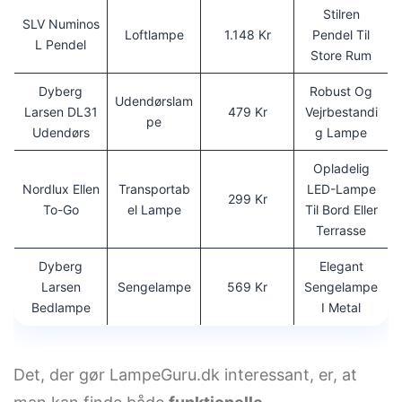
Stilren
SLV Numinos
Loftlampe
1.148 Kr
Pendel Til
L Pendel
Store Rum
Dyberg
Robust Og
Udendørslam
Larsen DL31
479 Kr
Vejrbestandi
Pe
Udendørs
G Lampe
Opladelig
Nordlux Ellen
Transportab
LED-Lampe
299 Kr
To-Go
El Lampe
Til Bord Eller
Terrasse
Dyberg
Elegant
Larsen
Sengelampe
569 Kr
Sengelampe
Bedlampe
I Metal
Det, der gør LampeGuru.dk interessant, er, at