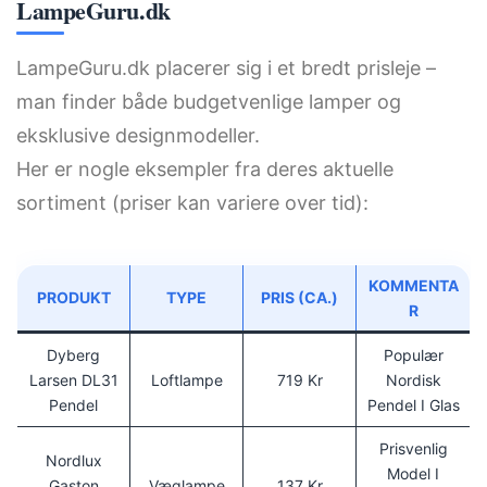
LampeGuru.dk
LampeGuru.dk placerer sig i et bredt prisleje –
man finder både budgetvenlige lamper og
eksklusive designmodeller.
Her er nogle eksempler fra deres aktuelle
sortiment (priser kan variere over tid):
KOMMENTA
PRODUKT
TYPE
PRIS (CA.)
R
Dyberg
Populær
Larsen DL31
Loftlampe
719 Kr
Nordisk
Pendel
Pendel I Glas
Prisvenlig
Nordlux
Model I
Gaston
Væglampe
137 Kr