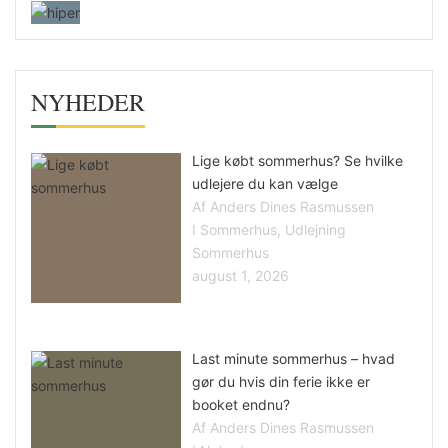
NYHEDER
Lige købt sommerhus? Se hvilke
udlejere du kan vælge
Af Anders Dines Rasmussen
I Sommerhus, Udlejning
Sommerhus
august 1, 2026
Last minute sommerhus – hvad
gør du hvis din ferie ikke er
booket endnu?
Af Anders Dines Rasmussen