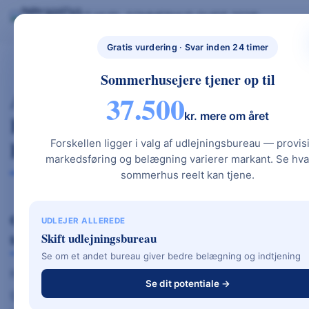
Skip
BYG NYT HUS
SOMMERHUS GUIDE 2026
BYG NYT HUS & UDLEJ DIT SOMMERHUS – GUIDES, PRISER OG BEREGNERE".
to
NYBYGGETHU
GRATIS BEREGNERE
TYPEHUSE
BOLIG & HAVE
S.DK
content
Gratis vurdering · Svar inden 24 timer
Sommerhusejere tjener op til
Anmeldelse Af Gastrotools –
37.500
kr. mere om året
Køkkenudstyr I Høj Kvalitet Til
Fair Priser
Forskellen ligger i valg af udlejningsbureau — provis
markedsføring og belægning varierer markant. Se hva
sommerhus reelt kan tjene.
Gastrotools – Knive, gryder og køkkenudstyr i
UDLEJER ALLEREDE
topkvalitet til fair pris
Skift udlejningsbureau
Se om et andet bureau giver bedre belægning og indtjening
Når det kommer til køkkenudstyr, knive og
Se dit potentiale →
gryder i høj kvalitet, er
Gastrotools
blevet et