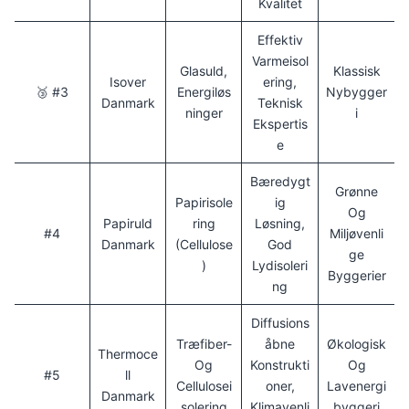
Kvalitet
Effektiv
Varmeisol
Glasuld,
Klassisk
Isover
Ering,
🥉 #3
Energiløs
Nybygger
Danmark
Teknisk
Ninger
I
Ekspertis
E
Bæredygt
Grønne
Papirisole
Ig
Og
Papiruld
Ring
Løsning,
#4
Miljøvenli
Danmark
(cellulose
God
Ge
)
Lydisoleri
Byggerier
Ng
Diffusions
Træfiber-
Åbne
Økologisk
Thermoce
Og
Konstrukti
Og
#5
Ll
Cellulosei
Oner,
Lavenergi
Danmark
Solering
Klimavenli
Byggeri