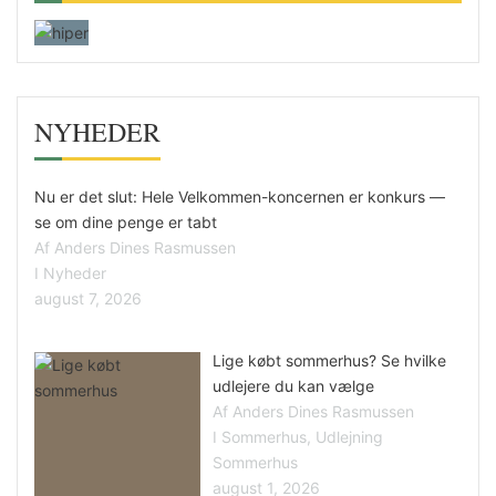
NYHEDER
Nu er det slut: Hele Velkommen-koncernen er konkurs —
se om dine penge er tabt
Af Anders Dines Rasmussen
I Nyheder
august 7, 2026
Lige købt sommerhus? Se hvilke
udlejere du kan vælge
Af Anders Dines Rasmussen
I Sommerhus, Udlejning
Sommerhus
august 1, 2026