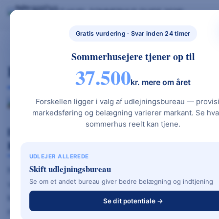
Skip
BYG NYT HUS
SOMMERHUS GUIDE 2026
BYG NYT HUS & UDLEJ DIT SOMMERHUS – GUIDES, PRISER OG BEREGNERE".
to
NYBYGGETHU
GRATIS BEREGNERE
TYPEHUSE
BOLIG & HAVE
S.DK
content
Gratis vurdering · Svar inden 24 timer
Sommerhusejere tjener op til
Isolering Til Nybyggeri
37.500
kr. mere om året
Forskellen ligger i valg af udlejningsbureau — provis
markedsføring og belægning varierer markant. Se hva
sommerhus reelt kan tjene.
Den Ultimative Guide til Energibesparelse,
Komfort og Lavere Varmeudgifter
UDLEJER ALLEREDE
Skift udlejningsbureau
Når du bygger nyt hus, er
isolering
en af de
Se om et andet bureau giver bedre belægning og indtjening
vigtigste beslutninger for både økonomi,
komfort og energiforbrug. Den rigtige isolering i
Se dit potentiale →
nybyggeri sikrer lavere varmeudgifter, bedre