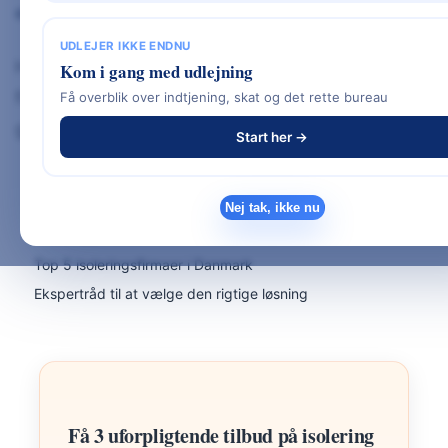
energimærke og et sundere indeklima.
UDLEJER IKKE ENDNU
Hos
nybyggethus.dk
ser vi isolering som
Kom i gang med udlejning
fundamentet for et energieffektivt hjem. I denne
Få overblik over indtjening, skat og det rette bureau
guide får du:
Start her →
Overblik over de bedste isoleringstyper
Gældende energikrav til nybyggeri
Nej tak, ikke nu
Prisniveau i 2026
Top 5 isoleringsfirmaer i Danmark
Ekspertråd til at vælge den rigtige løsning
Få 3 uforpligtende tilbud på isolering