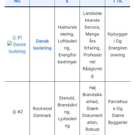
NG
E
T TIL
Landsdæ
Kkende
Hulmursis
Service,
Olering,
Mange
Nybygger
🥇 #1
Dansk
Loftisoleri
Års
I Og
Isolering
Ng,
Erfaring,
Energiren
Energifor
Professio
Overing
Bedringer
Nel
Rådgivnin
G
Høj
Brandsikk
Stenuld,
Erhed,
Parcelhus
Brandsikri
Rockwool
Stærk
E Og
🥈 #2
Ng,
Danmark
Dokument
Større
Lydisoleri
Ation,
Byggerier
Ng
Robust