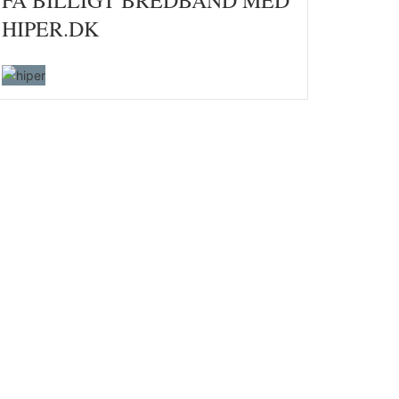
FÅ BILLIGT BREDBÅND MED
HIPER.DK