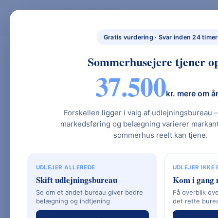
Skip
to
BYG NYT HUS
BYG NYT HUS & UDLEJ DIT SOMMERHUS – GUIDES, PRISER OG BEREGNERE".
NYBYGGET
content
Gratis vurdering · Svar inden 24 timer
HUS.DK
Sommerhusejere tjener op
37.500
Power Fuel – Enk
kr. mere om å
Økonomisk Oplad
Forskellen ligger i valg af udlejningsbureau 
markedsføring og belægning varierer markant.
Og Ladebokse
sommerhus reelt kan tjene.
UDLEJER ALLEREDE
UDLEJER IKKE
Skift udlejningsbureau
Kom i gang 
Se om et andet bureau giver bedre
Få overblik ove
Hvad er Power Fuel?
belægning og indtjening
det rette bure