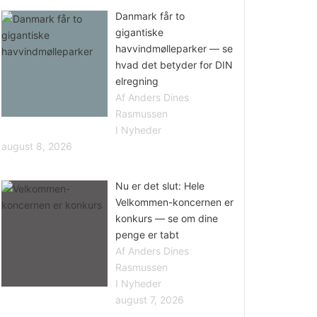
Danmark får to
gigantiske
havvindmølleparker — se
hvad det betyder for DIN
elregning
Af Anders Dines
Rasmussen
I Nyheder
august 8, 2026
Nu er det slut: Hele
Velkommen-koncernen er
konkurs — se om dine
penge er tabt
Af Anders Dines
Rasmussen
I Nyheder
august 7, 2026