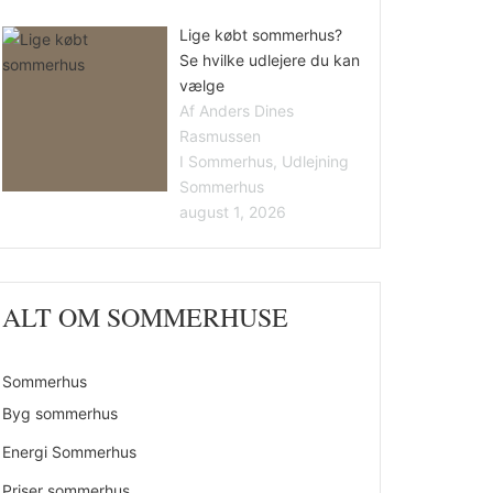
Lige købt sommerhus?
Se hvilke udlejere du kan
vælge
Af Anders Dines
Rasmussen
I Sommerhus, Udlejning
Sommerhus
august 1, 2026
ALT OM SOMMERHUSE
Sommerhus
Byg sommerhus
Energi Sommerhus
Priser sommerhus