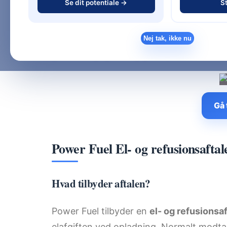
Se dit potentiale →
St
Power Fuel er et moderne energiselskab,
ladeinfrastruktur til komplet elleverandør
elaftale, kombineret med ladeløsninger og
Nej tak, ikke nu
gennemsigtighed og gode priser.
Gå 
Power Fuel El- og refusionsaftal
Hvad tilbyder aftalen?
Power Fuel tilbyder en
el- og refusionsaf
elafgiften ved opladning. Normalt modt