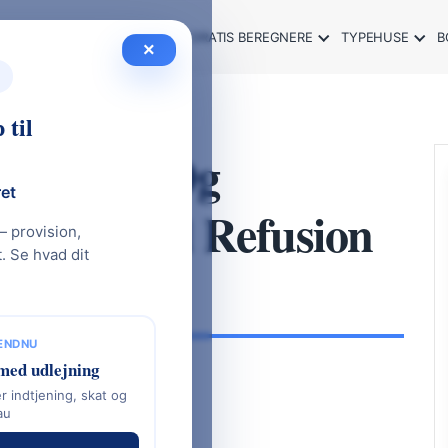
SOMMERHUS GUIDE 2026
GRATIS BEREGNERE
TYPEHUSE
B
×
 til
el Strøm Og
ret
ning Med Refusion
— provision,
 Se hvad dit
 ENDNU
med udlejning
r indtjening, skat og
au