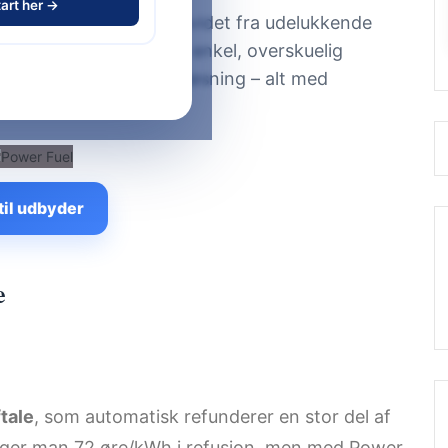
art her →
 der siden 2023 har udvidet fra udelukkende
. Målet er at tilbyde en enkel, overskuelig
 refusion i én samlet løsning – alt med
til udbyder
e
tale
, som automatisk refunderer en stor del af
ager man 72 øre/kWh i refusion, men med Power