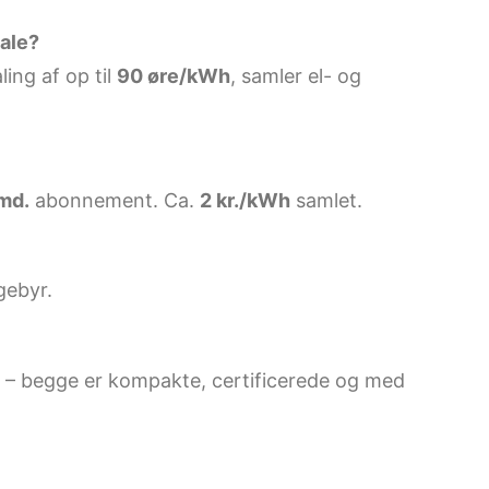
tale?
ing af op til
90 øre/kWh
, samler el- og
/md.
abonnement. Ca.
2 kr./kWh
samlet.
gebyr.
 – begge er kompakte, certificerede og med