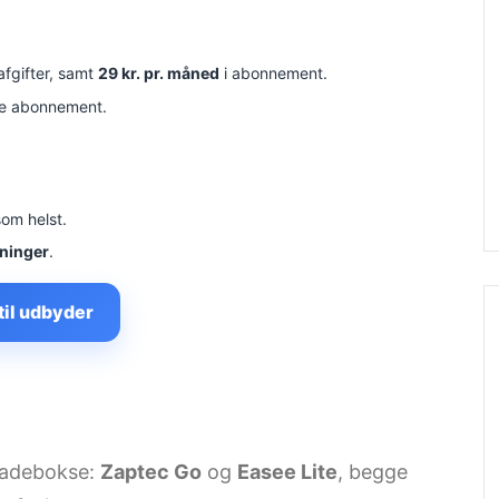
 afgifter, samt
29 kr. pr. måned
i abonnement.
e abonnement.
som helst.
tninger
.
til udbyder
 ladebokse:
Zaptec Go
og
Easee Lite
, begge