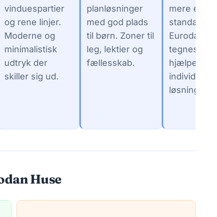
vinduespartier
planløsninger
mere end
og rene linjer.
med god plads
standard.
Moderne og
til børn. Zoner til
Eurodans 
minimalistisk
leg, lektier og
tegnestue
udtryk der
fællesskab.
hjælper me
skiller sig ud.
individuelle
løsninger.
rodan Huse