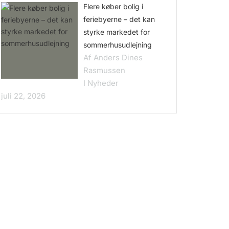
Flere køber bolig i
feriebyerne – det kan
styrke markedet for
sommerhusudlejning
Af Anders Dines
Rasmussen
I Nyheder
juli 22, 2026
📐
ret
Vinkelhus
 vil
Afskærmet