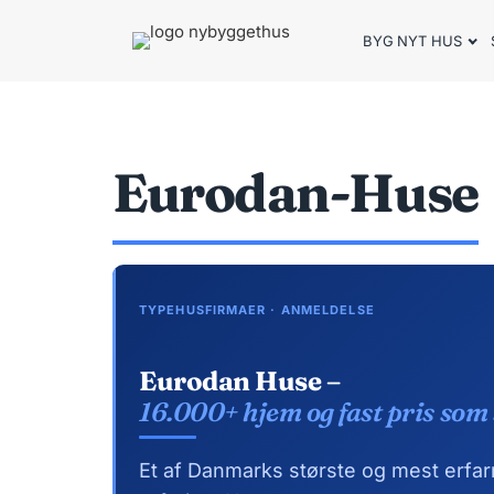
Skip
to
BYG NYT HUS
BYG NYT HUS & UDLEJ DIT SOMMERHUS – GUIDES, PRISER OG BEREGNERE".
Nybyggethu
content
s.dk
Eurodan-Huse
TYPEHUSFIRMAER · ANMELDELSE
Eurodan Huse –
16.000+ hjem og fast pris som
Et af Danmarks største og mest erfa