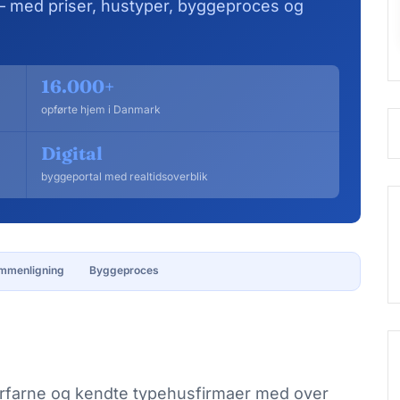
 med priser, hustyper, byggeproces og
16.000+
opførte hjem i Danmark
Digital
byggeportal med realtidsoverblik
mmenligning
Byggeproces
rfarne og kendte typehusfirmaer med over