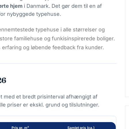
ørte hjem
i Danmark. Det gør dem til en af
 for nybyggede typehuse.
gennemtestede typehuse i alle størrelser og
 store familiehuse og funkisinspirerede boliger.
 erfaring og løbende feedback fra kunder.
26
 med et bredt prisinterval afhængigt af
le priser er ekskl. grund og tilslutninger.
Pris pr. m²
Samlet pris (ca.)