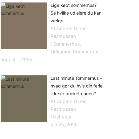
Lige købt sommerhus?
Se hvilke udlejere du kan
vælge
Af Anders Dines
Rasmussen
I Sommerhus,
Udlejning Sommerhus
august 1, 2026
Last minute sommerhus –
hvad gør du hvis din ferie
ikke er booket endnu?
Af Anders Dines
Rasmussen
I Nyheder
juli 25, 2026