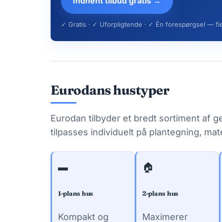
Indhent tilbud gratis →
✓ Gratis · ✓ Uforpligtende · ✓ Én forespørgsel — fle
Eurodans hustyper
Eurodan tilbyder et bredt sortiment af 
tilpasses individuelt på plantegning, mat
▬
🏠
1-plans hus
2-plans hus
Kompakt og
Maximerer