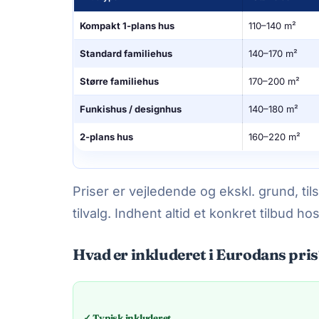
Kompakt 1-plans hus
110–140 m²
Standard familiehus
140–170 m²
Større familiehus
170–200 m²
Funkishus / designhus
140–180 m²
2-plans hus
160–220 m²
Priser er vejledende og ekskl. grund, ti
tilvalg. Indhent altid et konkret tilbud h
Hvad er inkluderet i Eurodans pri
✓ Typisk inkluderet