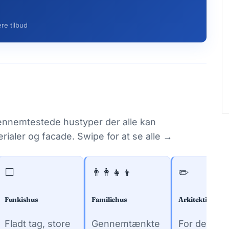
re tilbud
gennemtestede hustyper der alle kan
erialer og facade. Swipe for at se alle →
⬜
👨‍👩‍👧‍👦
✏️
Funkishus
Familiehus
Arkitektinspire
Fladt tag, store
Gennemtænkte
For dem der