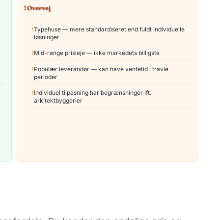
! Overvej
Typehuse — mere standardiseret end fuldt individuelle
løsninger
Mid-range prisleje — ikke markedets billigste
Populær leverandør — kan have ventetid i travle
perioder
Individuel tilpasning har begrænsninger ift.
arkitektbyggerier