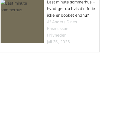
Last minute sommerhus –
hvad gør du hvis din ferie
ikke er booket endnu?
Af Anders Dines
Rasmussen
I Nyheder
juli 25, 2026