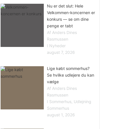
Nu er det slut: Hele
Velkommen-koncernen er
konkurs — se om dine
penge er tabt
Af Anders Dines
Rasmussen
I Nyheder
august 7, 2026
Lige købt sommerhus?
Se hvilke udlejere du kan
vælge
Af Anders Dines
Rasmussen
I Sommerhus, Udlejning
Sommerhus
august 1, 2026