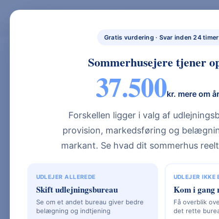
Skip
to
BYG NYT HUS
BYG NYT HUS & UDLEJ DIT SOMMERHUS – GUIDES, PRISER OG BEREGNERE".
content
NYBYGGETHUS.DK
Gratis vurdering · Svar inden 24 timer
Sommerhusejere tjener op
Typehus Priser (2
37.500
Overblik
kr. mere om å
Forskellen ligger i valg af udlejning
provision, markedsføring og belægnin
markant. Se hvad dit sommerhus reelt
Hvad er prisen på et typehus i 2026? De 
og 24.000 kr. pr. m²
, afhængigt af standa
projektpris afhænger dog også af grund
UDLEJER ALLEREDE
UDLEJER IKKE
Skift udlejningsbureau
Kom i gang 
opgraderinger.
Se om et andet bureau giver bedre
Få overblik ove
belægning og indtjening
det rette bure
Overvejer du at bygge nyt hus, er typeh