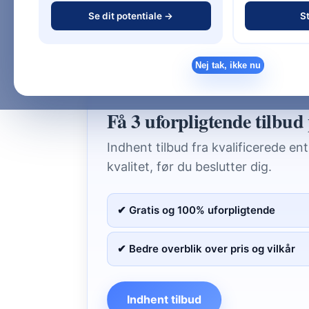
Se dit potentiale →
St
løsning.
👉 Se også vores komplette guide:
Byg ny
Nej tak, ikke nu
Få 3 uforpligtende tilbud 
Indhent tilbud fra kvalificerede en
kvalitet, før du beslutter dig.
✔ Gratis og 100% uforpligtende
✔ Bedre overblik over pris og vilkår
Indhent tilbud