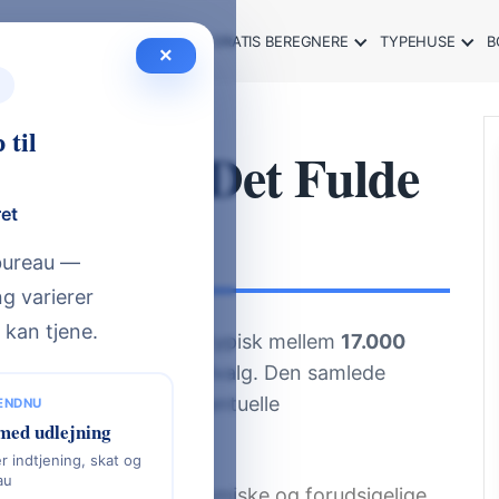
SOMMERHUS GUIDE 2026
GRATIS BEREGNERE
TYPEHUSE
B
×
 til
026) – Se Det Fulde
ret
sbureau —
g varierer
 kan tjene.
fleste typehuse ligger typisk mellem
17.000
rd, materialevalg og tilvalg. Den samlede
, byggemodning og eventuelle
 ENDNU
med udlejning
r indtjening, skat og
au
us ofte den mest økonomiske og forudsigelige