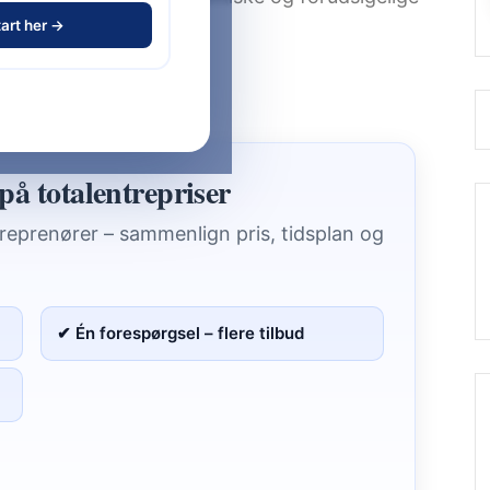
art her →
t hus – trin for trin
.
på totalentrepriser
treprenører – sammenlign pris, tidsplan og
✔ Én forespørgsel – flere tilbud