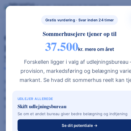
Skip
BYG NYT HUS
SOMMERHUS GUIDE 2026
BYG NYT HUS & UDLEJ DIT SOMMERHUS – GUIDES, PRISER OG BEREGNERE".
to
GRATIS BEREGNERE
TYPEHUSE
BOLIG & HAVE
NYBYGGETH
content
Gratis vurdering · Svar inden 24 timer
US.DK
Sommerhusejere tjener op til
Gulvvarme Pris Pr M2 (2026) –
37.500
Hvad Koster Gulvvarme I
kr. mere om året
Nybyg?
Forskellen ligger i valg af udlejningsbureau
provision, markedsføring og belægning varie
markant. Se hvad dit sommerhus reelt kan tj
Hvad er prisen på gulvvarme pr. m² i 2026? Ved
nybyg ligger gulvvarme prisen typisk mellem
800
og 1.500 kr. pr. m²
, afhængigt af systemtype,
UDLEJER ALLEREDE
Skift udlejningsbureau
varmekilde og installationens kompleksitet.
Se om et andet bureau giver bedre belægning og indtjening
I de fleste nye huse er gulvvarme standard i dag
Se dit potentiale →