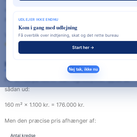
– især i stueplan. Det giver en jævn
varmefordeling og et lavere energiforbrug
sammenlignet med traditionelle radiatorer.
UDLEJER IKKE ENDNU
Kom i gang med udlejning
Vil du have overblik over alle byggeudgifter?
Få overblik over indtjening, skat og det rette bureau
Se den samlede guide:
Priser nybyg
Start her →
Hvad koster gulvvarme i et helt hus?
Nej tak, ikke nu
For et hus på 160 m² kan regnestykket typisk se
sådan ud:
160 m² × 1.100 kr. = 176.000 kr.
Men den præcise pris afhænger af:
Antal kredse