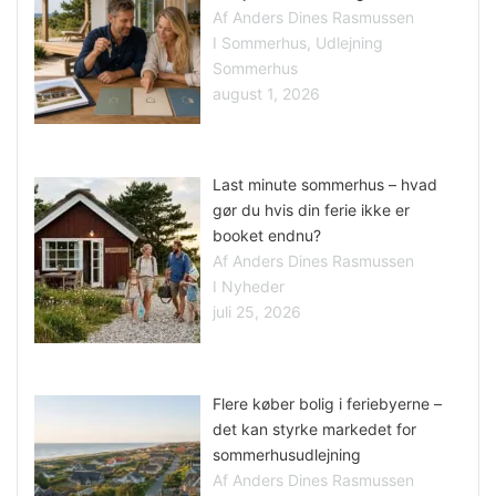
Af Anders Dines Rasmussen
I Sommerhus, Udlejning
Sommerhus
august 1, 2026
Last minute sommerhus – hvad
gør du hvis din ferie ikke er
booket endnu?
Af Anders Dines Rasmussen
I Nyheder
juli 25, 2026
Flere køber bolig i feriebyerne –
det kan styrke markedet for
sommerhusudlejning
Af Anders Dines Rasmussen