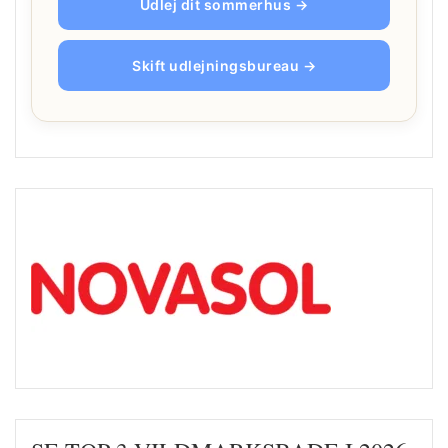
Udlej dit sommerhus →
Skift udlejningsbureau →