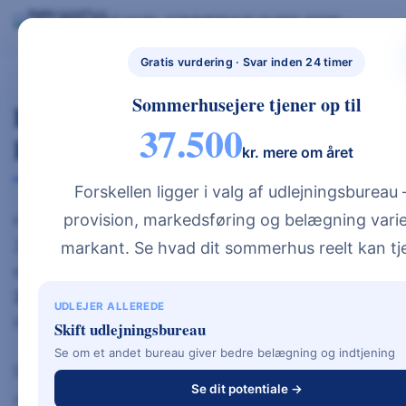
Skip
BYG NYT HUS
SOMMERHUS GUIDE 2026
BYG NYT HUS & UDLEJ DIT SOMMERHUS – GUIDES, PRISER OG BEREGNERE".
to
GRATIS BEREGNERE
TYPEHUSE
BOLIG & HAVE
NYBYGGETH
content
Gratis vurdering · Svar inden 24 timer
US.DK
Sommerhusejere tjener op til
Elinstallation Pris Nybyg (2026) –
37.500
Hvad Koster El I Nyt Hus?
kr. mere om året
Forskellen ligger i valg af udlejningsbureau
provision, markedsføring og belægning varie
Hvad er prisen på elinstallation ved nybyg i
2026? For et a
lmindeligt parcelhus l
igger
markant. Se hvad dit sommerhus reelt kan tj
elinstallation prisen typisk mellem
100.000 og
250.000 kr.
, afhængigt af husets størrelse, antal
UDLEJER ALLEREDE
installationer og valg af løsninger.
Skift udlejningsbureau
Se om et andet bureau giver bedre belægning og indtjening
Elinstallation er en af de poster, der ofte bliver
Se dit potentiale →
dyrere end forventet – især hvis man vælger