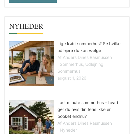
NYHEDER
Lige købt sommerhus? Se hvilke
udlejere du kan vælge
Af Anders Dines Rasmussen
I Sommerhus, Udlejning
Sommerhus
august 1, 2026
Last minute sommerhus – hvad
gør du hvis din ferie ikke er
booket endnu?
Af Anders Dines Rasmussen
I Nyheder