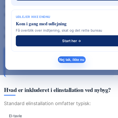
mange spots, ekstra stikkontakter eller
smarthome-løsninger.
UDLEJER IKKE ENDNU
Kom i gang med udlejning
Vil du have det samlede overblik over alle
Få overblik over indtjening, skat og det rette bureau
byggeudgifter
Start her →
SE VORES KOMPLETTE GUIDE:
PRISER
Nej tak, ikke nu
NYBYG
Hvad er inkluderet i elinstallation ved nybyg?
Standard elinstallation omfatter typisk:
El-tavle