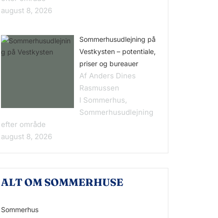
august 8, 2026
Sommerhusudlejning på
Vestkysten – potentiale,
priser og bureauer
Af Anders Dines
Rasmussen
I Sommerhus,
Sommerhusudlejning
efter område
august 8, 2026
ALT OM SOMMERHUSE
Sommerhus