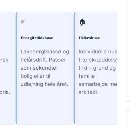
⚡
🏠
Energifritidshuse
Helårshuse
Lavenergiklasse og
Individuelle huse i
ansk
helårsdrift. Passer
træ skræddersyet
som sekundær
til din grund og
bolig eller til
familie i
udlejning hele året.
samarbejde med
ris.
arkitekt.