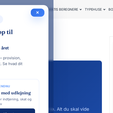
SOMMERHUS GUIDE 2026
GRATIS BEREGNERE
TYPEHUSE
BO
×
p til
 året
— provision,
. Se hvad dit
 ENDNU
 med udlejning
ræ
r indtjening, skat og
au
n og FSC-certificeret træ. Alt du skal vide