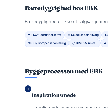
Bæredygtighed hos EBK
Bæredygtighed er ikke et salgsargument 
🌳 FSC®-certificeret træ
☀️ Solceller som tilvalg
🌬
🌍 CO₂-kompensation mulig
📋 BR2025-niveau
🔥
Byggeprocessen med EBK
1
Inspirationsmøde
Uforpligtende samtale om ønsker, bu