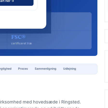
art her →
 udlejning.
1000+
huse opført
FSC®
certificeret træ
gtighed
Proces
Sammenligning
Udlejning
 virksomhed med hovedsæde i Ringsted.