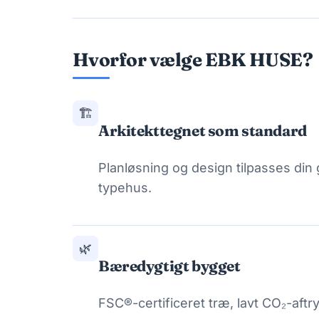
Hvorfor vælge EBK HUSE?
🏗️
Arkitekttegnet som standard
Planløsning og design tilpasses din
typehus.
🌿
Bæredygtigt bygget
FSC®-certificeret træ, lavt CO₂-aftr