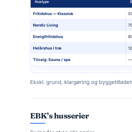
Hustype
S
Fritidshus — Klassisk
5
Nordic Living
7
Energifritidshus
8
Helårshus i træ
1
Tilvalg: Sauna / spa
—
Ekskl. grund, klargøring og byggetilladel
EBK’s husserier