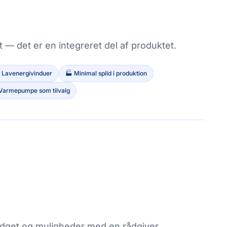
— det er en integreret del af produktet.
️ Lavenergivinduer
🏭 Minimal spild i produktion
 Varmepumpe som tilvalg
dget og muligheder med en rådgiver.