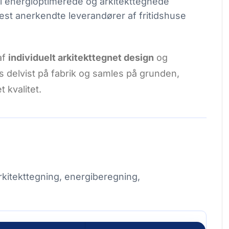
g i energioptimerede og arkitekttegnede
mest anerkendte leverandører af fritidshuse
af
individuelt arkitekttegnet design
og
 delvist på fabrik og samles på grunden,
 kvalitet.
arkitekttegning, energiberegning,