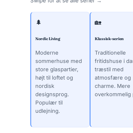
Swipe for at se alle serier →
🌲
🏡
Nordic Living
Klassisk-serien
Moderne
Traditionelle
sommerhuse med
fritidshuse i d
store glaspartier,
træstil med
højt til loftet og
atmosfære og
nordisk
charme. Mere
designsprog.
overkommelig p
Populær til
udlejning.