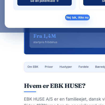
Se dit potentiale →
St
om EBK — priser, hustyper, proces og
50+
Nej tak, ikke nu
års erfaring
Fra 1,4M
startpris fritidshus
Om EBK
Priser
Hustyper
Fordele
Bæredy
Hvem er EBK HUSE?
EBK HUSE A/S er en familieejet, dansk