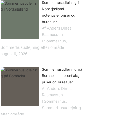
Sommerhusudlejning i
Nordsjælland –
potentiale, priser og
bureauer
Af Anders Dines
Rasmussen
I Sommerhus,
Sommerhusudlejning efter område
august 9, 2026
Sommerhusudlejning på
Bornholm – potentiale,
priser og bureauer
Af Anders Dines
Rasmussen
I Sommerhus,
Sommerhusudlejning
efter område