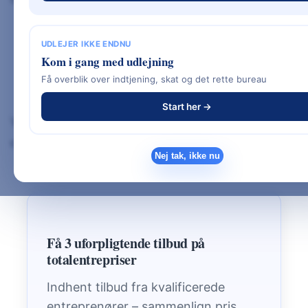
Få overblik over alle udgifter
UDLEJER IKKE ENDNU
Undgå at glemme skjulte poster
Kom i gang med udlejning
Sammenligne tilbud korrekt
Få overblik over indtjening, skat og det rette bureau
Lægge realistisk buffer
Start her →
Vil du se hele processen fra idé til nøgleklar?
👉 Se hovedguiden:
Byggeproces ved nybyg
Nej tak, ikke nu
Få 3 uforpligtende tilbud på
totalentrepriser
Indhent tilbud fra kvalificerede
entreprenører – sammenlign pris,