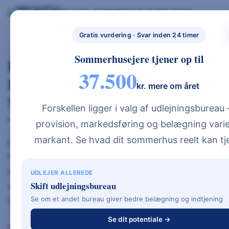
Skip
BYG NYT HUS
SOMMERHUS GUIDE 2026
BYG NYT HUS & UDLEJ DIT SOMMERHUS – GUIDES, PRISER OG BEREGNERE".
to
GRATIS BEREGNERE
TYPEHUSE
BOLIG & HAVE
NYBYGGETH
content
Gratis vurdering · Svar inden 24 timer
US.DK
Sommerhusejere tjener op til
Byggebudget Skema – Sådan
37.500
Laver Du Et Realistisk Budget Til
kr. mere om året
Nybyg
Forskellen ligger i valg af udlejningsbureau
provision, markedsføring og belægning varie
markant. Se hvad dit sommerhus reelt kan tj
Et gennemtænkt byggebudget er fundamentet
for en tryg byggeproces. Mange
budgetoverskridelser sker ikke på grund af
UDLEJER ALLEREDE
Skift udlejningsbureau
uforudsete fejl – men fordi budgettet fra starten
ikke var detaljeret nok.
Se om et andet bureau giver bedre belægning og indtjening
Se dit potentiale →
Et byggebudget skema hjælper dig med at: