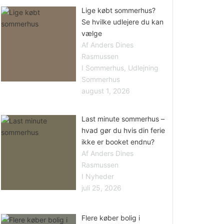
Lige købt sommerhus?
Se hvilke udlejere du kan
vælge
Af Anders Dines
Rasmussen
I Sommerhus, Udlejning
Sommerhus
august 1, 2026
Last minute sommerhus –
hvad gør du hvis din ferie
ikke er booket endnu?
Af Anders Dines
Rasmussen
I Nyheder
juli 25, 2026
Flere køber bolig i