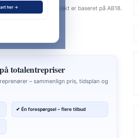
art her →
 at forstå, om din kontrakt er baseret på AB18.
prise og kontrakter?
ved nybyg
på totalentrepriser
treprenører – sammenlign pris, tidsplan og
✔ Én forespørgsel – flere tilbud