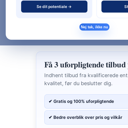
Se dit potentiale →
St
Hvis du bygger nyt hus, er det afgørende
Vil du have det fulde overblik over entre
Nej tak, ikke nu
Se hovedguiden:
Entreprise & Jura 
Få 3 uforpligtende tilbud 
Indhent tilbud fra kvalificerede en
kvalitet, før du beslutter dig.
✔ Gratis og 100% uforpligtende
✔ Bedre overblik over pris og vilkår