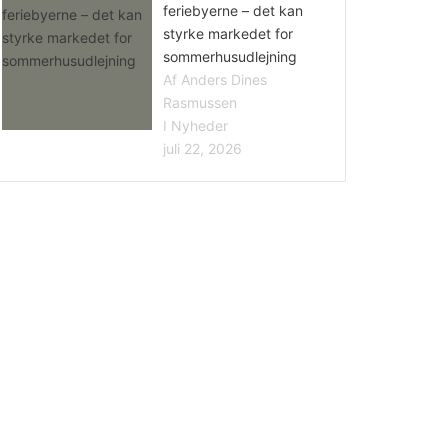
feriebyerne – det kan
styrke markedet for
sommerhusudlejning
Af Anders Dines
Rasmussen
I Nyheder
juli 22, 2026