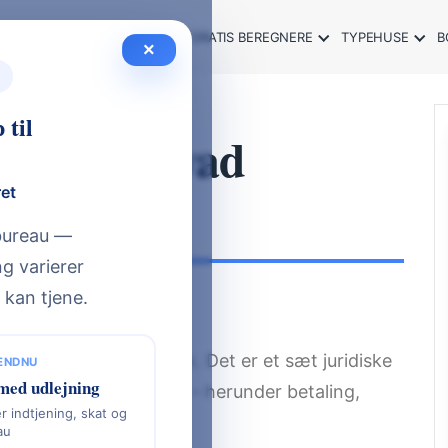
SOMMERHUS GUIDE 2026
GRATIS BEREGNERE
TYPEHUSE
B
×
 til
2026) – Hvad
d Nybyg?
ret
sbureau —
g varierer
 kan tjene.
, når du bygger hus?
ægsarbejder i Danmark. Det er et sæt juridiske
 ENDNU
med udlejning
ygherre og entreprenør – herunder betaling,
r indtjening, skat og
au