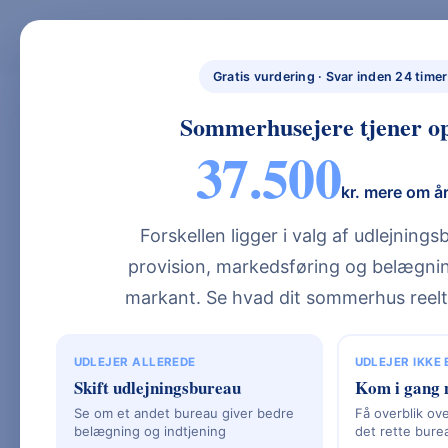
Skip
to
BYG NYT HUS
BYG NYT HUS & UDLEJ DIT SOMMERHUS – GUIDES, PRISER OG BEREGNERE".
content
NYBYGGETHUS.DK
Gratis vurdering · Svar inden 24 timer
Sommerhusejere tjener op
AB18 Forklaret (
37.500
Betyder AB18 Ve
kr. mere om å
Forskellen ligger i valg af udlejning
provision, markedsføring og belægnin
markant. Se hvad dit sommerhus reelt
Hvad er AB18 – og hvorfor er det vigtigt
AB18 er standardvilkår for bygge- og anl
UDLEJER ALLEREDE
UDLEJER IKKE
Skift udlejningsbureau
Kom i gang 
regler, der regulerer forholdet mellem b
Se om et andet bureau giver bedre
Få overblik ove
tidsfrister, mangler og ansvar.
belægning og indtjening
det rette bure