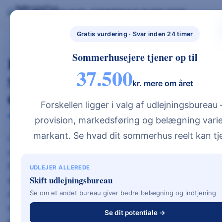
Skip
BYG NYT HUS
SOMMERHUS GUIDE 2026
BYG NYT HUS & UDLEJ DIT SOMMERHUS – GUIDES, PRISER OG BEREGNERE".
to
GRATIS BEREGNERE
TYPEHUSE
BOLIG & HAVE
NYBYGGETH
content
Gratis vurdering · Svar inden 24 timer
US.DK
Sommerhusejere tjener op til
Regeringen Foreslår Drastisk
37.500
Sænkning Af Elafgift – Stor
kr. mere om året
Gevinst For Forbrugerne
Forskellen ligger i valg af udlejningsbureau
provision, markedsføring og belægning varie
markant. Se hvad dit sommerhus reelt kan tj
I det netop fremlagte finanslovsforslag foreslår
regeringen en markant sænkning af elafgiften.
Fra og med 1. januar 2026 og to år frem vil
UDLEJER ALLEREDE
Skift udlejningsbureau
elafgiften blive reduceret til EU’s
minimumsgrænse på 0,8 øre per kWh inklusive
Se om et andet bureau giver bedre belægning og indtjening
moms – mod de nuværende ca. 72,7 øre per
Se dit potentiale →
kWh.
Skatteministeriet | skm.dk
Martinsen