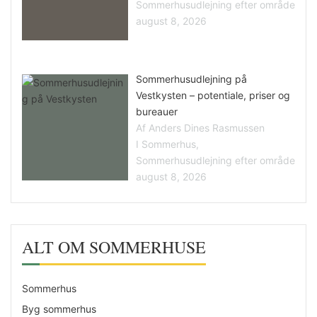
Sommerhusudlejning efter område
august 8, 2026
Sommerhusudlejning på
Vestkysten – potentiale, priser og
bureauer
Af Anders Dines Rasmussen
I Sommerhus,
Sommerhusudlejning efter område
august 8, 2026
ALT OM SOMMERHUSE
Sommerhus
Byg sommerhus