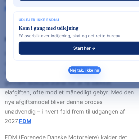
Revisionspartnerselskab
.
UDLEJER IKKE ENDNU
Kom i gang med udlejning
Få overblik over indtjening, skat og det rette bureau
Hvad betyder det i praksis?
Start her →
For private husstande og virksomheder betyder
det nye forslag en mærkbar lettelse. Hidtil har
Nej tak, ikke nu
mange elbilejere benyttet refusionsordninger
gennem ladeoperatører for at få dækket
elafgiften, ofte mod et månedligt gebyr. Med den
nye afgiftsmodel bliver denne proces
unødvendig – i hvert fald frem til udgangen af
2027.
FDM
FDM (Forenede Danske Motorejere) kalder det