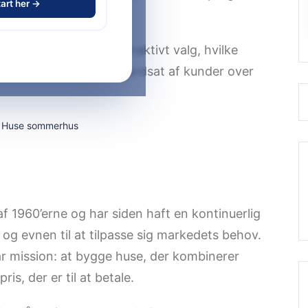
art her →
ør Seest Huse til et attraktivt valg, hvilke
es arbejdsgang er så værdsat af kunder over
af 1960’erne og har siden haft en kontinuerlig
g evnen til at tilpasse sig markedets behov.
ar mission: at bygge huse, der kombinerer
ris, der er til at betale.