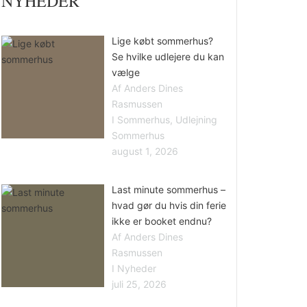
NYHEDER
Lige købt sommerhus?
Se hvilke udlejere du kan
vælge
Af Anders Dines
Rasmussen
I Sommerhus, Udlejning
Sommerhus
august 1, 2026
Last minute sommerhus –
hvad gør du hvis din ferie
ikke er booket endnu?
Af Anders Dines
Rasmussen
I Nyheder
juli 25, 2026