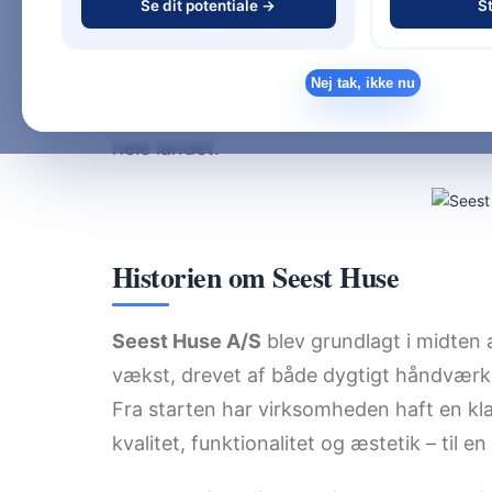
Se dit potentiale →
St
byggepartnere i landet.
I denne artikel dykker vi ned i, hvad der g
Nej tak, ikke nu
boligtyper de tilbyder, samt hvorfor der
hele landet.
Historien om Seest Huse
Seest Huse A/S
blev grundlagt i midten 
vækst, drevet af både dygtigt håndværk o
Fra starten har virksomheden haft en kl
kvalitet, funktionalitet og æstetik – til en p