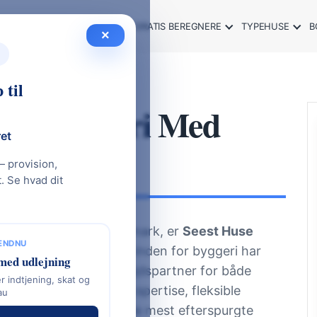
SOMMERHUS GUIDE 2026
GRATIS BEREGNERE
TYPEHUSE
B
×
 til
itetsbyggeri Med
ret
ring
— provision,
 Se hvad dit
 eller sommerhus i Danmark, er
Seest Huse
 ENDNU
ere end 55 års erfaring inden for byggeri har
med udlejning
d og troværdig samarbejdspartner for både
r indtjening, skat og
f håndværksmæssig ekspertise, fleksible
au
ar gjort dem til en af de mest efterspurgte