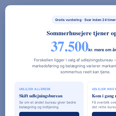
Skip
to
BYG NYT HUS
BYG NYT HUS & UDLEJ DIT SOMMERHUS – GUIDES, PRISER OG BEREGNERE".
NYBYGGET
content
Gratis vurdering · Svar inden 24 timer
HUS.DK
Sommerhusejere tjener op
37.500
Seest Huse – Kval
kr. mere om å
Over 55 Års Erfa
Forskellen ligger i valg af udlejningsbureau 
markedsføring og belægning varierer markant.
sommerhus reelt kan tjene.
Når det gælder opførelsen af et nyt hus
UDLEJER ALLEREDE
UDLEJER IKKE
et af de navne, der skiller sig ud. Med m
Skift udlejningsbureau
Kom i gang 
virksomheden etableret sig som en soli
Se om et andet bureau giver bedre
Få overblik ove
private og erhverv. Deres kombination a
belægning og indtjening
det rette bure
løsninger og fokus på kundetilfredshed h