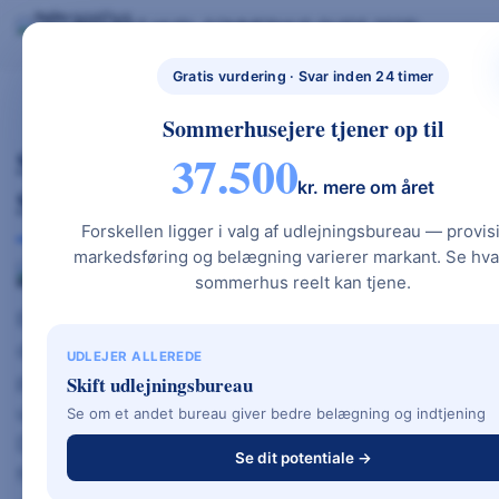
Skip
BYG NYT HUS
SOMMERHUS GUIDE 2026
BYG NYT HUS & UDLEJ DIT SOMMERHUS – GUIDES, PRISER OG BEREGNERE".
to
NYBYGGETHU
GRATIS BEREGNERE
TYPEHUSE
BOLIG & HAVE
S.DK
content
Gratis vurdering · Svar inden 24 timer
Sommerhusejere tjener op til
Skræddersyet Typehus – Når
37.500
kr. mere om året
Standardløsninger Ikke Er Nok
Forskellen ligger i valg af udlejningsbureau — provis
markedsføring og belægning varierer markant. Se hva
sommerhus reelt kan tjene.
Et
skræddersyet typehus
er løsningen for dig,
der drømmer om et unikt hjem, der passer
UDLEJER ALLEREDE
præcis til din families behov, grundens
Skift udlejningsbureau
udformning og din personlige stil.
Se om et andet bureau giver bedre belægning og indtjening
Det kombinerer det bedste fra to verdener:
Se dit potentiale →
friheden ved et arkitekttegnet hus og trygheden