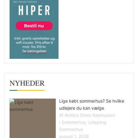
NYHEDER
Lige købt sommerhus? Se hvilke
udlejere du kan vælge
Af Anders Dines Rasmussen
I Sommerhus, Udlejning
Sommerhus
august 1, 2026