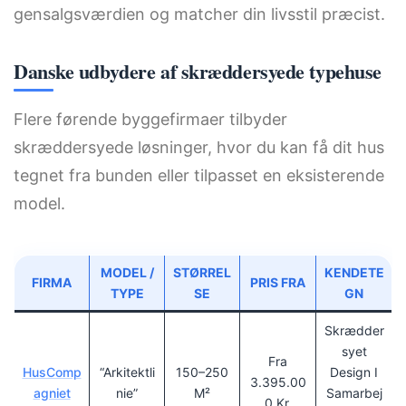
gensalgsværdien og matcher din livsstil præcist.
Danske udbydere af skræddersyede typehuse
Flere førende byggefirmaer tilbyder
skræddersyede løsninger, hvor du kan få dit hus
tegnet fra bunden eller tilpasset en eksisterende
model.
MODEL /
STØRREL
KENDETE
FIRMA
PRIS FRA
TYPE
SE
GN
Skrædder
Syet
Fra
HusComp
“Arkitektli
150–250
Design I
3.395.00
Agniet
Nie”
M²
Samarbej
0 Kr.