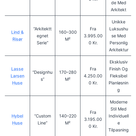
De Med
Arkitekt
Unikke
“Arkitektt
Fra
Luksushu
Lind &
160–300
Egnet
3.995.00
Se Med
Risør
M²
Serie”
0 Kr.
Personlig
Arkitektur
Eksklusiv
Lasse
Fra
Finish Og
“Designhu
170–280
Larsen
4.250.00
Fleksibel
S”
M²
Huse
0 Kr.
Planløsnin
G
Moderne
Stil Med
Fra
Hybel
“Custom
140–220
Individuell
3.195.00
Huse
Line”
M²
E
0 Kr.
Tilpasning