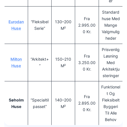
Er
Standard
Fra
Huse Med
Eurodan
“Fleksibel
130–200
2.995.00
Mange
Huse
Serie”
M²
0 Kr.
Valgmulig
Heder
Prisvenlig
Fra
Løsning
Milton
“Arkitekt+
150–210
3.250.00
Med
Huse
”
M²
0 Kr.
Arkitektju
Steringer
Funktionel
T Og
Fra
Søholm
“Specialtil
140–200
Fleksibelt
2.895.00
Huse
Passet”
M²
Byggeri
0 Kr.
Til Alle
Behov