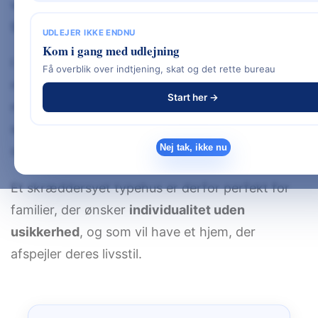
ved et typehus med fast pris, hurtig byggetid og
gennemtestede byggemetoder.
UDLEJER IKKE ENDNU
Kom i gang med udlejning
I stedet for at vælge en standardmodel, får du
Få overblik over indtjening, skat og det rette bureau
mulighed for at ændre plantegning, facade,
Start her →
materialer, vinduer, tag og indretning – alt
sammen inden for en økonomisk ramme, der
Nej tak, ikke nu
stadig er overskuelig.
Et skræddersyet typehus er derfor perfekt for
familier, der ønsker
individualitet uden
usikkerhed
, og som vil have et hjem, der
afspejler deres livsstil.