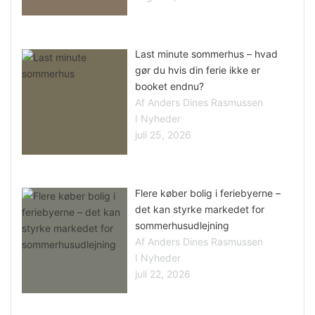
Last minute sommerhus – hvad
gør du hvis din ferie ikke er
booket endnu?
Af Anders Dines Rasmussen
I Nyheder
juli 25, 2026
Flere køber bolig i feriebyerne –
det kan styrke markedet for
sommerhusudlejning
Af Anders Dines Rasmussen
I Nyheder
juli 22, 2026