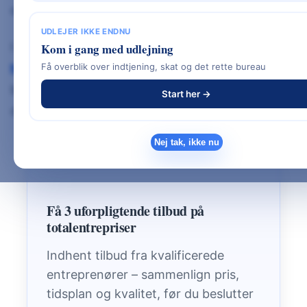
opdeling af huset.
UDLEJER IKKE ENDNU
I dag er vinkelhuset en af de
mest byggede
Kom i gang med udlejning
Få overblik over indtjening, skat og det rette bureau
hustyper i Danmark
– særligt blandt familier, der
bygger
nybygget hus
og ønsker en planløsning,
Start her →
der forener privatliv, funktion og design.
Nej tak, ikke nu
Få 3 uforpligtende tilbud på
totalentrepriser
Indhent tilbud fra kvalificerede
entreprenører – sammenlign pris,
tidsplan og kvalitet, før du beslutter