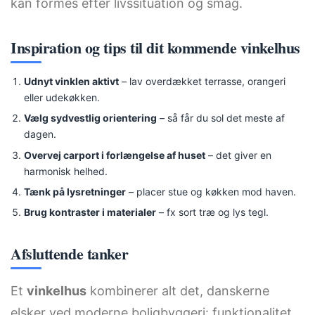
kan formes efter livssituation og smag.
Inspiration og tips til dit kommende vinkelhus
Udnyt vinklen aktivt
– lav overdækket terrasse, orangeri
eller udekøkken.
Vælg sydvestlig orientering
– så får du sol det meste af
dagen.
Overvej carport i forlængelse af huset
– det giver en
harmonisk helhed.
Tænk på lysretninger
– placer stue og køkken mod haven.
Brug kontraster i materialer
– fx sort træ og lys tegl.
Afsluttende tanker
Et
vinkelhus
kombinerer alt det, danskerne
elsker ved moderne boligbyggeri: funktionalitet,