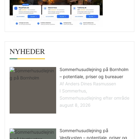
NYHEDER
Sommerhusudlejning på Bornholm
– potentiale, priser og bureauer
Af Anders Dines Rasmussen
I Sommerhus,
Sommerhusudlejning efter område
august 8, 2026
Sommerhusudlejning på
Vestkysten – potentiale, priser og