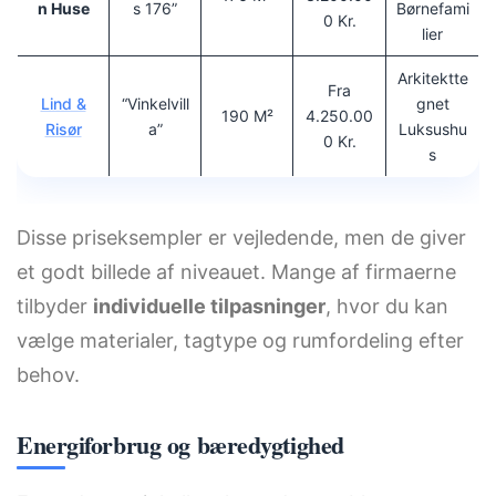
N Huse
S 176”
Børnefami
0 Kr.
Lier
Arkitektte
Fra
Lind &
“Vinkelvill
Gnet
190 M²
4.250.00
Risør
A”
Luksushu
0 Kr.
S
Disse priseksempler er vejledende, men de giver
et godt billede af niveauet. Mange af firmaerne
tilbyder
individuelle tilpasninger
, hvor du kan
vælge materialer, tagtype og rumfordeling efter
behov.
Energiforbrug og bæredygtighed