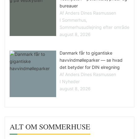
bureauer
Af Anders Dines Rasmussen
I Sommerhus,
Sommerhusudlejning efter område
august 8, 2026
Danmark får to gigantiske
havvindmølleparker — se hvad
det betyder for DIN elregning
Af Anders Dines Rasmussen
I Nyheder
august 8, 2026
ALT OM SOMMERHUSE