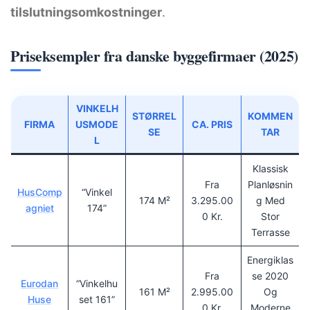
tilslutningsomkostninger
.
Priseksempler fra danske byggefirmaer (2025)
VINKELH
STØRREL
KOMMEN
FIRMA
USMODE
CA. PRIS
SE
TAR
L
Klassisk
Fra
Planløsnin
HusComp
“Vinkel
174 M²
3.295.00
G Med
Agniet
174”
0 Kr.
Stor
Terrasse
Energiklas
Fra
Se 2020
Eurodan
“Vinkelhu
161 M²
2.995.00
Og
Huse
Set 161”
0 Kr.
Moderne