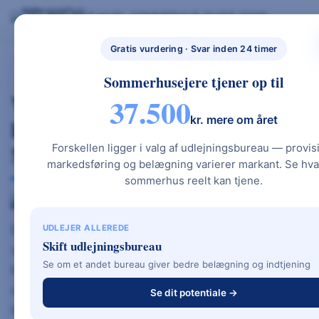
Skip
BYG NYT HUS
SOMMERHUS GUIDE 2026
BYG NYT HUS & UDLEJ DIT SOMMERHUS – GUIDES, PRISER OG BEREGNERE".
to
NYBYGGETHU
GRATIS BEREGNERE
TYPEHUSE
BOLIG & HAVE
S.DK
content
Gratis vurdering · Svar inden 24 timer
Sommerhusejere tjener op til
Vinkelhus – Den Populære
37.500
kr. mere om året
Danske Hustype, Hvor Funktion
Møder Arkitektur
Forskellen ligger i valg af udlejningsbureau — provis
markedsføring og belægning varierer markant. Se hva
sommerhus reelt kan tjene.
Et
vinkelhus
er et tidløst, funktionelt og smukt
UDLEJER ALLEREDE
Skift udlejningsbureau
valg for mange danske familier. Den
Se om et andet bureau giver bedre belægning og indtjening
karakteristiske L-form skaber ikke bare et flot
udtryk, men giver også praktiske fordele som
Se dit potentiale →
læfyldt terrasse, bedre lysindfald og en naturlig