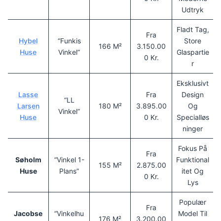
Udtryk
Fladt Tag,
Fra
Hybel
“Funkis
Store
166 M²
3.150.00
Huse
Vinkel”
Glaspartie
0 Kr.
R
Eksklusivt
Lasse
Fra
Design
“LL
Larsen
180 M²
3.895.00
Og
Vinkel”
Huse
0 Kr.
Specialløs
Ninger
Fokus På
Fra
Søholm
“Vinkel 1-
Funktional
155 M²
2.875.00
Huse
Plans”
Itet Og
0 Kr.
Lys
Populær
Fra
Jacobse
“Vinkelhu
Model Til
176 M²
3.200.00